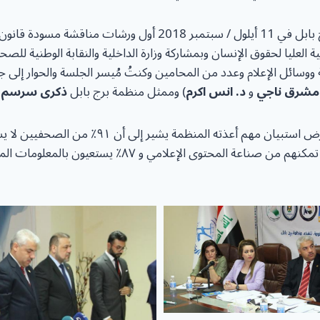
كما عقدت سابقا برج بابل في 11 أيلول / سبتمبر 2018 أول ورشات 
 العليا لحقوق الإنسان وبمشاركة وزارة الداخلية والنقابة الوطنية للصحف
 ووسائل الإعلام وعدد من المحامين وكنتُ مُيسر الجلسة والحوار إ
مشرق ناجي
و
د. انس اكرم
) وممثل منظمة برج بابل
ذكرى سرسم.
وتضمنت الجلسة عرض استبيان مهم أعذته المنظمة يشير 
على المعلومات التي تمكنهم من صناعة المحتوى الإعلامي و ٨٧٪؜