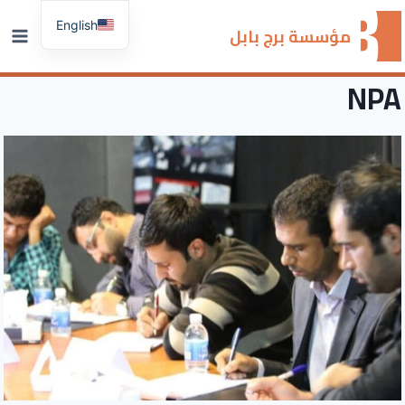
لتجاوز
English
لى
مؤسسة برج بابل
لمحتوى
NPA