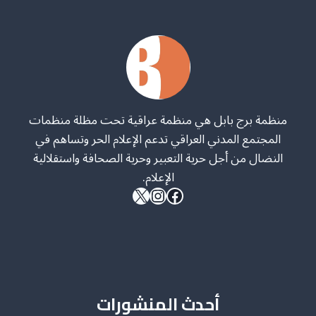
الحكومي
لمناقشة
مشروع
ميثاق
تنظيم
العلاقة
بين
الصحفيين
منظمة برج بابل هي منظمة عراقية تحت مظلة منظمات
و
المجتمع المدني العراقي تدعم الإعلام الحر وتساهم في
القوات
الأمنية
النضال من أجل حرية التعبير وحرية الصحافة واستقلالية
الإعلام.
فيسبوك
إكس
إنستجرام
أحدث المنشورات