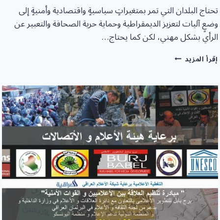
تحتاج البلدان التي تمر بمتغيراتٍ سياسيةٍ واقتصادية وأمنيةٍ إلى
وضعٍ آليات لتعزيز الديمقراطية وحماية حرية الصحافة والتعبير عن
الرأي بشكل مهني، لكن كما يحتاج…
الجلسة
إقرأ المزيد
الثانية
مع
لجنة
الثقافة
والإعلام
البرلمانية
لمناقشة
بنود
ميثاق
التفاهم
بين
المؤسسات
الصحفية
والقوات
الأمنية